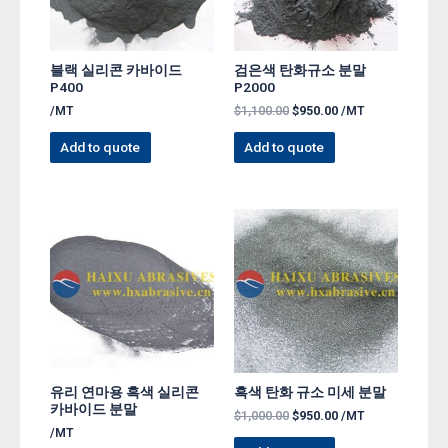
블랙 실리콘 카바이드
검은색 탄화규소 분말
P400
P2000
/MT
$
1,100.00
$
950.00
/MT
Add to quote
Add to quote
유리 연마용 흑색 실리콘
흑색 탄화 규소 미세 분말
카바이드 분말
$
1,000.00
$
950.00
/MT
/MT