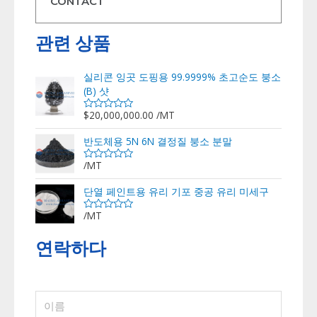
CONTACT
관련 상품
실리콘 잉곳 도핑용 99.9999% 초고순도 붕소
(B) 샷
$
20,000,000.00
/MT
5
중
에
반도체용 5N 6N 결정질 붕소 분말
서
0
로
/MT
5
평
중
가
에
단열 페인트용 유리 기포 중공 유리 미세구
됨
서
0
로
/MT
5
평
중
가
에
됨
연락하다
서
0
로
평
가
됨