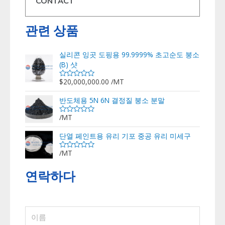
CONTACT
관련 상품
실리콘 잉곳 도핑용 99.9999% 초고순도 붕소
(B) 샷
$
20,000,000.00
/MT
5
중
에
반도체용 5N 6N 결정질 붕소 분말
서
0
로
/MT
5
평
중
가
에
단열 페인트용 유리 기포 중공 유리 미세구
됨
서
0
로
/MT
5
평
중
가
에
됨
연락하다
서
0
로
평
가
됨