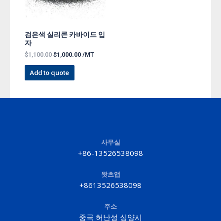
검은색 실리콘 카바이드 입
자
$
1,100.00
$
1,000.00
/MT
Add to quote
사무실
+86-13526538098
왓츠앱
+8613526538098
주소
중국 허난성 싱양시